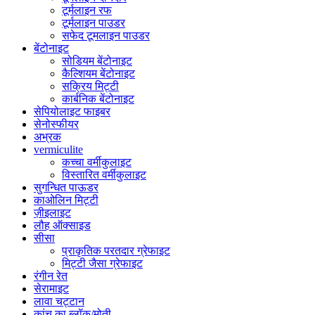
टूर्मलाइन रफ
टूर्मलाइन पाउडर
सफेद टूमलाइन पाउडर
बेंटोनाइट
सोडियम बेंटोनाइट
कैल्शियम बेंटोनाइट
सक्रिय मिट्टी
कार्बनिक बेंटोनाइट
सेपियोलाइट फाइबर
सेनोस्फीयर
अभ्रक
vermiculite
कच्चा वर्मीकुलाइट
विस्तारित वर्मीकुलाइट
सुगन्धित पाऊडर
काओलिन मिट्टी
ज़ीइलाइट
लौह ऑक्साइड
सीसा
प्राकृतिक परतदार ग्रेफाइट
मिट्टी जैसा ग्रेफाइट
रंगीन रेत
सेरामाइट
लावा चट्टान
कांच का ब्लॉक/मोती