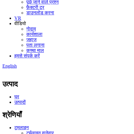
पूछे जाने वाले प्रश्न
फ़ैक्टरी टूर
डाउनलोड करना
VR
वीडियो
गोदाम
कार्यशाला
जहाज
पता लगाना
कच्चा माल
हमसे संपर्क करें
English
उत्पाद
घर
उत्पादों
श्रेणियाँ
टूमलाइन
टूर्मलाइन दानेदार