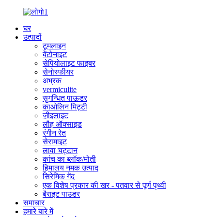
घर
उत्पादों
टूमलाइन
बेंटोनाइट
सेपियोलाइट फाइबर
सेनोस्फीयर
अभ्रक
vermiculite
सुगन्धित पाऊडर
काओलिन मिट्टी
ज़ीइलाइट
लौह ऑक्साइड
रंगीन रेत
सेरामाइट
लावा चट्टान
कांच का ब्लॉक/मोती
हिमालय नमक उत्पाद
सिरेमिक गेंद
एक विशेष प्रकार की खर - पतवार से पूर्ण पृथ्वी
बैराइट पाउडर
समाचार
हमारे बारे में