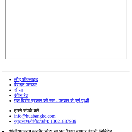
लौह ऑक्साइड
बैराइट पाउडर
सीसा
रंगीन रेत
एक विशेष प्रकार की खर - पतवार से पूर्ण पृथ्वी
हमसे संपर्क करें
info@huabangkc.com
व्हाट्सएप/वीचैट/फ़ोन: 13021887939
शीज़ीयाज़ूआंग हुआबैंग छोटा सा भूत ऍक्स्प व्यापार कंपनी लिमिटेड