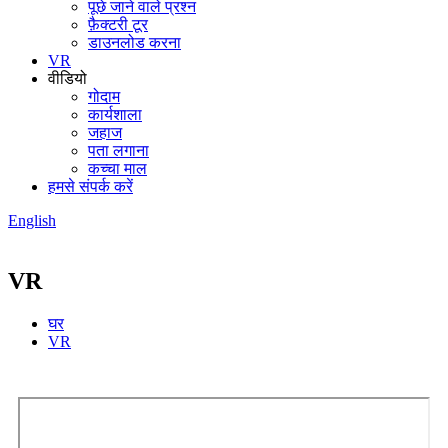
पूछे जाने वाले प्रश्न
फ़ैक्टरी टूर
डाउनलोड करना
VR
वीडियो
गोदाम
कार्यशाला
जहाज
पता लगाना
कच्चा माल
हमसे संपर्क करें
English
VR
घर
VR