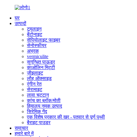
घर
उत्पादों
टूमलाइन
बेंटोनाइट
सेपियोलाइट फाइबर
सेनोस्फीयर
अभ्रक
vermiculite
सुगन्धित पाऊडर
काओलिन मिट्टी
ज़ीइलाइट
लौह ऑक्साइड
रंगीन रेत
सेरामाइट
लावा चट्टान
कांच का ब्लॉक/मोती
हिमालय नमक उत्पाद
सिरेमिक गेंद
एक विशेष प्रकार की खर - पतवार से पूर्ण पृथ्वी
बैराइट पाउडर
समाचार
हमारे बारे में