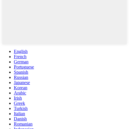
English
French
German
Portuguese
Spanish
Russian
Japanese
Korean
Arabic
Irish
Greek
Turkish
Italian
Danish
Romanian