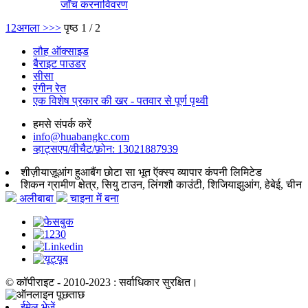
जाँच करना
विवरण
1
2
अगला >
>>
पृष्ठ 1 / 2
लौह ऑक्साइड
बैराइट पाउडर
सीसा
रंगीन रेत
एक विशेष प्रकार की खर - पतवार से पूर्ण पृथ्वी
हमसे संपर्क करें
info@huabangkc.com
व्हाट्सएप/वीचैट/फ़ोन: 13021887939
शीज़ीयाज़ूआंग हुआबैंग छोटा सा भूत ऍक्स्प व्यापार कंपनी लिमिटेड
शिकन ग्रामीण क्षेत्र, सियु टाउन, लिंगशौ काउंटी, शिजियाझुआंग, हेबेई, चीन
अलीबाबा
चाइना में बना
© कॉपीराइट - 2010-2023 : सर्वाधिकार सुरक्षित।
ईमेल भेजें