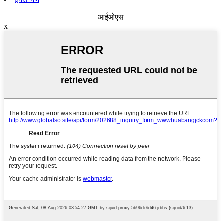
आईओएस
x