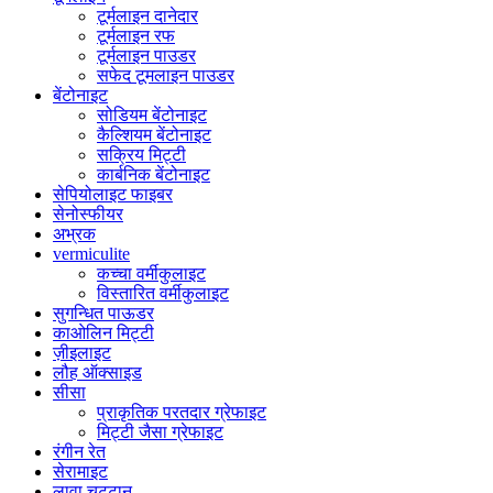
टूर्मलाइन दानेदार
टूर्मलाइन रफ
टूर्मलाइन पाउडर
सफेद टूमलाइन पाउडर
बेंटोनाइट
सोडियम बेंटोनाइट
कैल्शियम बेंटोनाइट
सक्रिय मिट्टी
कार्बनिक बेंटोनाइट
सेपियोलाइट फाइबर
सेनोस्फीयर
अभ्रक
vermiculite
कच्चा वर्मीकुलाइट
विस्तारित वर्मीकुलाइट
सुगन्धित पाऊडर
काओलिन मिट्टी
ज़ीइलाइट
लौह ऑक्साइड
सीसा
प्राकृतिक परतदार ग्रेफाइट
मिट्टी जैसा ग्रेफाइट
रंगीन रेत
सेरामाइट
लावा चट्टान