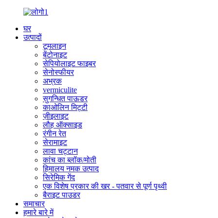
घर
उत्पादों
टूमलाइन
बेंटोनाइट
सेपियोलाइट फाइबर
सेनोस्फीयर
अभ्रक
vermiculite
सुगन्धित पाऊडर
काओलिन मिट्टी
ज़ीइलाइट
लौह ऑक्साइड
रंगीन रेत
सेरामाइट
लावा चट्टान
कांच का ब्लॉक/मोती
हिमालय नमक उत्पाद
सिरेमिक गेंद
एक विशेष प्रकार की खर - पतवार से पूर्ण पृथ्वी
बैराइट पाउडर
समाचार
हमारे बारे में