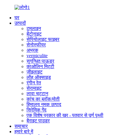
घर
उत्पादों
टूमलाइन
बेंटोनाइट
सेपियोलाइट फाइबर
सेनोस्फीयर
अभ्रक
vermiculite
सुगन्धित पाऊडर
काओलिन मिट्टी
ज़ीइलाइट
लौह ऑक्साइड
रंगीन रेत
सेरामाइट
लावा चट्टान
कांच का ब्लॉक/मोती
हिमालय नमक उत्पाद
सिरेमिक गेंद
एक विशेष प्रकार की खर - पतवार से पूर्ण पृथ्वी
बैराइट पाउडर
समाचार
हमारे बारे में